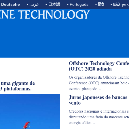
• Deutsche
• عربى
• 日本語
• Português
• हिंदी
• Ελληνι
Offshore Technology Conf
(OTC) 2020 adiada
Os organizadores da Offshore Techn
r uma gigante de
Conference (OTC) anunciaram hoje 
3 plataformas.
evento, planejado…
Juros japoneses de bancos
vento
Credores nacionais e internacionais e
disputando uma fatia do nascente set
energia eólica…