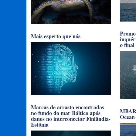
Promot
Mais esperto que nós
inquér
o final
Marcas de arrasto encontradas
MBARI 
no fundo do mar Báltico após
Ocean 
danos no interconector Finlândia-
Estônia