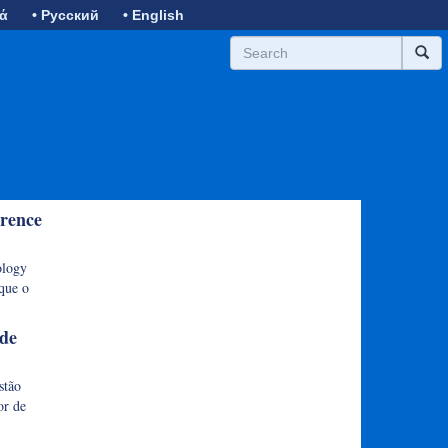
κά
• Русский
• English
erence
ology
que o
 de
stão
or de