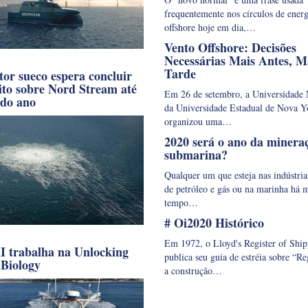
frequentemente nos círculos de energ
offshore hoje em dia,…
Vento Offshore: Decisões
Necessárias Mais Antes, M
Tarde
or sueco espera concluir
ito sobre Nord Stream até
Em 26 de setembro, a Universidade 
 do ano
da Universidade Estadual de Nova Y
organizou uma…
2020 será o ano da minera
submarina?
Qualquer um que esteja nas indústria
de petróleo e gás ou na marinha há 
tempo…
# Oi2020 Histórico
Em 1972, o Lloyd's Register of Shi
trabalha na Unlocking
publica seu guia de estréia sobre “Re
Biology
a construção…