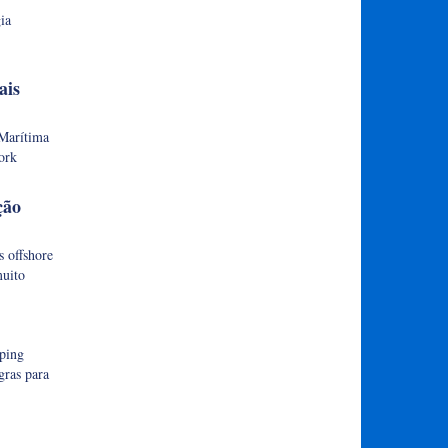
ia
ais
Marítima
ork
ção
s offshore
muito
pping
gras para