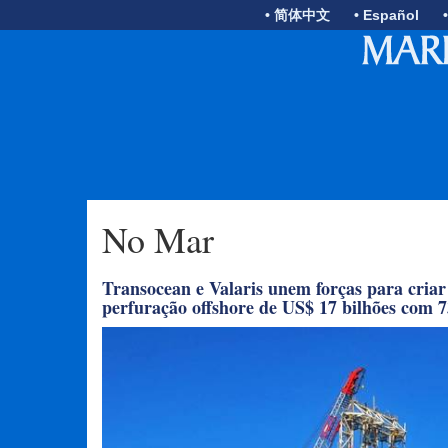
• 简体中文
• Español
No Mar
Transocean e Valaris unem forças para cria
perfuração offshore de US$ 17 bilhões com 7