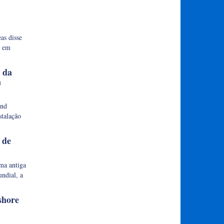
as disse
o em
 da
a
and
stalação
 de
ma antiga
ndial, a
shore