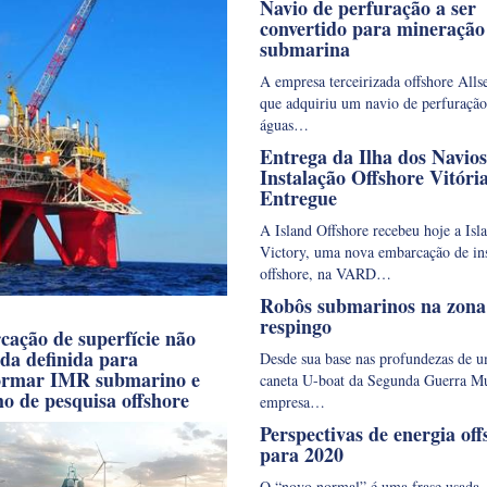
Navio de perfuração a ser
convertido para mineração
submarina
A empresa terceirizada offshore Allse
que adquiriu um navio de perfuraçã
águas…
Entrega da Ilha dos Navios
Instalação Offshore Vitóri
Entregue
A Island Offshore recebeu hoje a Isl
Victory, uma nova embarcação de in
offshore, na VARD…
Robôs submarinos na zona
respingo
ação de superfície não
ada definida para
Desde sua base nas profundezas de u
ormar IMR submarino e
caneta U-boat da Segunda Guerra Mu
ho de pesquisa offshore
empresa…
Perspectivas de energia off
para 2020
O “novo normal” é uma frase usada