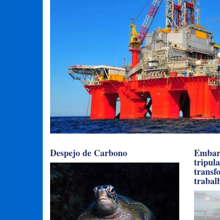
Despejo de Carbono
Embarc
tripul
transf
trabal