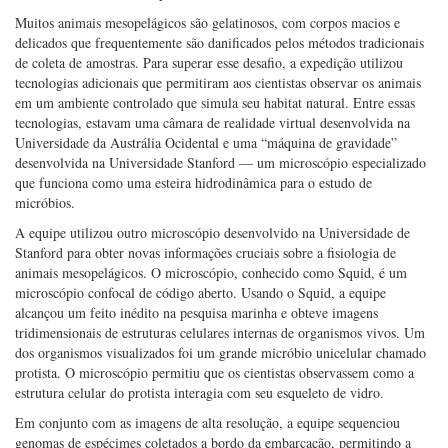
capturar detalhes mais finos dos animais não visíveis nas varreduras 3D.
As imagens ajudam os cientistas a descrever a forma e as estruturas
internas dos animais sem precisar coletá-los.
Muitos animais mesopelágicos são gelatinosos, com corpos macios e
delicados que frequentemente são danificados pelos métodos tradicionais
de coleta de amostras. Para superar esse desafio, a expedição utilizou
tecnologias adicionais que permitiram aos cientistas observar os animais
em um ambiente controlado que simula seu habitat natural. Entre essas
tecnologias, estavam uma câmara de realidade virtual desenvolvida na
Universidade da Austrália Ocidental e uma “máquina de gravidade”
desenvolvida na Universidade Stanford — um microscópio especializado
que funciona como uma esteira hidrodinâmica para o estudo de
micróbios.
A equipe utilizou outro microscópio desenvolvido na Universidade de
Stanford para obter novas informações cruciais sobre a fisiologia de
animais mesopelágicos. O microscópio, conhecido como Squid, é um
microscópio confocal de código aberto. Usando o Squid, a equipe
alcançou um feito inédito na pesquisa marinha e obteve imagens
tridimensionais de estruturas celulares internas de organismos vivos. Um
dos organismos visualizados foi um grande micróbio unicelular chamado
protista. O microscópio permitiu que os cientistas observassem como a