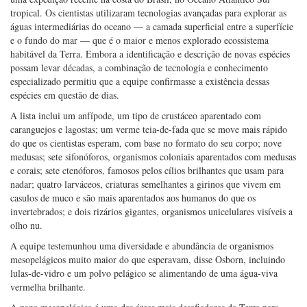
bordo do navio de pesquisa Falkor (too), do Instituto Oceanográfico
Schmidt, descobriu mais de duas dezenas de novas espécies marinhas em
uma expedição recente na costa do Brasil, no Oceano Atlântico Sul
tropical. Os cientistas utilizaram tecnologias avançadas para explorar as
águas intermediárias do oceano — a camada superficial entre a superfície
e o fundo do mar — que é o maior e menos explorado ecossistema
habitável da Terra. Embora a identificação e descrição de novas espécies
possam levar décadas, a combinação de tecnologia e conhecimento
especializado permitiu que a equipe confirmasse a existência dessas
espécies em questão de dias.
A lista inclui um anfípode, um tipo de crustáceo aparentado com
caranguejos e lagostas; um verme teia-de-fada que se move mais rápido
do que os cientistas esperam, com base no formato do seu corpo; nove
medusas; sete sifonóforos, organismos coloniais aparentados com medusas
e corais; sete ctenóforos, famosos pelos cílios brilhantes que usam para
nadar; quatro larváceos, criaturas semelhantes a girinos que vivem em
casulos de muco e são mais aparentados aos humanos do que os
invertebrados; e dois rizários gigantes, organismos unicelulares visíveis a
olho nu.
A equipe testemunhou uma diversidade e abundância de organismos
mesopelágicos muito maior do que esperavam, disse Osborn, incluindo