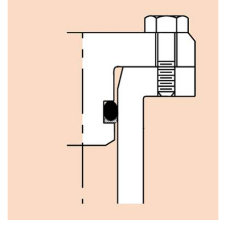
Projeto de vedação com anel O, Parte 2: Vedações
radiais para pressão externa