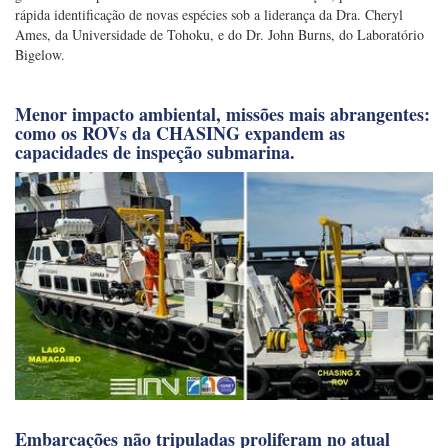
estrutura celular do protista interagia com seu esqueleto de vidro.
Em conjunto com as imagens de alta resolução, a equipe sequenciou
genomas de espécimes coletados a bordo da embarcação, permitindo a
rápida identificação de novas espécies sob a liderança da Dra. Cheryl
Ames, da Universidade de Tohoku, e do Dr. John Burns, do Laboratório
Bigelow.
Menor impacto ambiental, missões mais abrangentes:
como os ROVs da CHASING expandem as
capacidades de inspeção submarina.