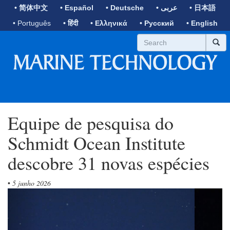
• 简体中文
• Español
• Deutsche
• عربى
• 日本語
• Português
• हिंदी
• Ελληνικά
• Русский
• English
Equipe de pesquisa do
Schmidt Ocean Institute
descobre 31 novas espécies
•
5 junho 2026
Previous
Next