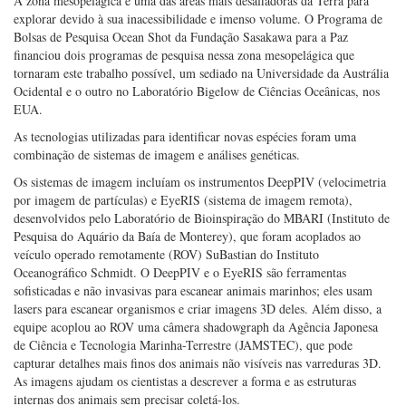
lulas-de-vidro e um polvo pelágico se alimentando de uma água-viva
vermelha brilhante.
A zona mesopelágica é uma das áreas mais desafiadoras da Terra para
explorar devido à sua inacessibilidade e imenso volume. O Programa de
Bolsas de Pesquisa Ocean Shot da Fundação Sasakawa para a Paz
financiou dois programas de pesquisa nessa zona mesopelágica que
tornaram este trabalho possível, um sediado na Universidade da Austrália
Ocidental e o outro no Laboratório Bigelow de Ciências Oceânicas, nos
EUA.
As tecnologias utilizadas para identificar novas espécies foram uma
combinação de sistemas de imagem e análises genéticas.
Os sistemas de imagem incluíam os instrumentos DeepPIV (velocimetria
por imagem de partículas) e EyeRIS (sistema de imagem remota),
desenvolvidos pelo Laboratório de Bioinspiração do MBARI (Instituto de
Pesquisa do Aquário da Baía de Monterey), que foram acoplados ao
veículo operado remotamente (ROV) SuBastian do Instituto
Oceanográfico Schmidt. O DeepPIV e o EyeRIS são ferramentas
sofisticadas e não invasivas para escanear animais marinhos; eles usam
lasers para escanear organismos e criar imagens 3D deles. Além disso, a
equipe acoplou ao ROV uma câmera shadowgraph da Agência Japonesa
de Ciência e Tecnologia Marinha-Terrestre (JAMSTEC), que pode