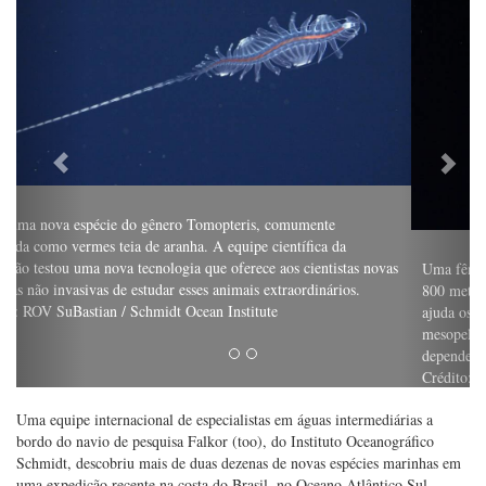
Uma fêmea de polvo (Haliphron atlanticus) consome uma água-viva a
800 metros de profundidade. A observação das interações alimentares
ajuda os cientistas a compreender como funcionam as comunidades
mesopelágicas e oferece informações sobre processos dos quais todos
dependemos, como o ciclo do carbono no maior habitat da Terra.
Crédito: ROV SuBastian / Schmidt Ocean Institute
Uma equipe internacional de especialistas em águas intermediárias a