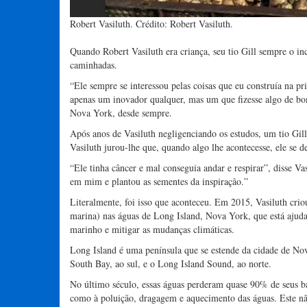
Robert Vasiluth. Crédito: Robert Vasiluth.
Quando Robert Vasiluth era criança, seu tio Gill sempre o 
caminhadas.
“Ele sempre se interessou pelas coisas que eu construía na 
apenas um inovador qualquer, mas um que fizesse algo de bo
Nova York, desde sempre.
Após anos de Vasiluth negligenciando os estudos, um tio Gil
Vasiluth jurou-lhe que, quando algo lhe acontecesse, ele se d
“Ele tinha câncer e mal conseguia andar e respirar”, disse Va
em mim e plantou as sementes da inspiração.”
Literalmente, foi isso que aconteceu. Em 2015, Vasiluth cri
marina) nas águas de Long Island, Nova York, que está ajuda
marinho e mitigar as mudanças climáticas.
Long Island é uma península que se estende da cidade de Nov
South Bay, ao sul, e o Long Island Sound, ao norte.
No último século, essas águas perderam quase 90% de seus b
como à poluição, dragagem e aquecimento das águas. Este n