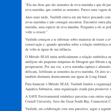
“Ela me disse que são sementes de erva-marinha e que dá par
erva-marinha, que contém as sementes. Parece uma vagem de
Anos mais tarde, Vasiluth estava em um barco pescando com 
ervas marinhas e não consegui encontrar. Encontrei outra pl
marinha, uma espécie de erva daninha. Perguntei a ele se pod
volte a crescer.”
Vasiluth começou a se informar sobre maneiras de trazer a e
conservação e, quando aprendeu sobre a relação simbiótica e
de volta às águas de sua infância.
O Método SEAS imita artificialmente a relação simbiótica en
amêijoas são pequenas máquinas de filtragem que filtram a á
prosperarem. Por sua vez, a erva marinha captura o alimento
defecam, fertilizam as sementes da erva marinha. Os dois se
também diminuiu drasticamente nas águas de Long Island.
Para financiar o Método SEAS, Vasiluth fundou a organizaçã
Aquática Submersa, uma organização criada para promover so
A SAVE Environmental estabelece parcerias com outras organ
Cornell University, Save the Great South Bay, Connecticut
Vasiluth, em colaboração com seus parceiros, segue a seguin