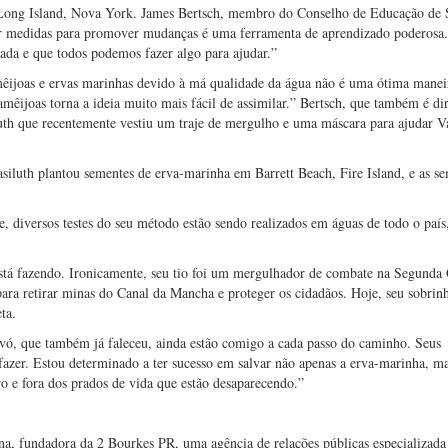
 Long Island, Nova York. James Bertsch, membro do Conselho de Educação de S
mar medidas para promover mudanças é uma ferramenta de aprendizado poderosa
ada e que todos podemos fazer algo para ajudar.”
mêijoas e ervas marinhas devido à má qualidade da água não é uma ótima manei
mêijoas torna a ideia muito mais fácil de assimilar.” Bertsch, que também é di
uth que recentemente vestiu um traje de mergulho e uma máscara para ajudar Va
iluth plantou sementes de erva-marinha em Barrett Beach, Fire Island, e as s
diversos testes do seu método estão sendo realizados em águas de todo o país
le está fazendo. Ironicamente, seu tio foi um mergulhador de combate na Segunda
ara retirar minas do Canal da Mancha e proteger os cidadãos. Hoje, seu sobrinh
ta.
avó, que também já faleceu, ainda estão comigo a cada passo do caminho. Seus
azer. Estou determinado a ter sucesso em salvar não apenas a erva-marinha, ma
ro e fora dos prados de vida que estão desaparecendo.”
a, fundadora da 2 Bourkes PR, uma agência de relações públicas especializada