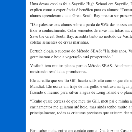
Uma dessas escolas foi a Sayville High School em Sayville,
explica como a experiência é benéfica para os alunos: “To
alunos aprenderam que a Great South Bay precisa ser preserv
“Dar palestras aos alunos sobre a perda de 95% das nossas a
fixar o conhecimento. Colar sementes de ervas marinhas nas a
Save the Great South Bay, acredita tanto no método de Vasil
coletar sementes de ervas marinhas.
Bertsch elogia o sucesso do Método SEAS: "Há dois anos, Vas
germinaram e hoje a vegetação está prosperando."
Vasiluth tem muitos planos para o Método SEAS. Atualmente, 
mostrando resultados promissores.
Ele acredita que seu tio Gill ficaria satisfeito com o que e
Mundial. Ele usava um traje de mergulho e entrava na água p
fazendo o mesmo para salvar a água de Long Island e o plane
“Tenho quase certeza de que meu tio Gill, meu pai e minha 
ensinamentos me guiaram até hoje, mas ainda tenho muito a f
principalmente, todas as criaturas preciosas que existem dent
Para saber mais, entre em contato com a Dra. JoAnne Castagn