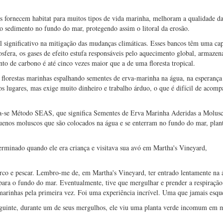
les fornecem habitat para muitos tipos de vida marinha, melhoram a qualidade d
za o sedimento no fundo do mar, protegendo assim o litoral da erosão.
ignificativo na mitigação das mudanças climáticas. Esses bancos têm uma ca
sfera, os gases de efeito estufa responsáveis pelo aquecimento global, armaze
o de carbono é até cinco vezes maior que a de uma floresta tropical.
s florestas marinhas espalhando sementes de erva-marinha na água, na esperança
s lugares, mas exige muito dinheiro e trabalho árduo, o que é difícil de acom
ma-se Método SEAS, que significa Sementes de Erva Marinha Aderidas a Molus
quenos moluscos que são colocados na água e se enterram no fundo do mar, plan
germinado quando ele era criança e visitava sua avó em Martha's Vineyard,
barco e pescar. Lembro-me de, em Martha's Vineyard, ter entrado lentamente na 
 para o fundo do mar. Eventualmente, tive que mergulhar e prender a respiraçã
 marinhas pela primeira vez. Foi uma experiência incrível. Uma que jamais esqu
seguinte, durante um de seus mergulhos, ele viu uma planta verde incomum em 