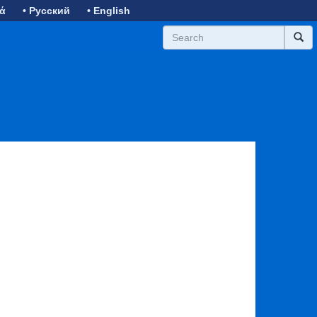
κά
• Русский
• English