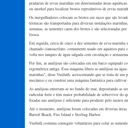
pradarias de ervas marinhas em determinadas áreas aquática
ou snorkel para localizar brotos reprodutivos de ervas marinh
Os mergulhadores colocam os brotos em sacos que são levados
térmicas são transportadas para diversas instalações marinha
semanas, as sementes caem dos brotos e são selecionadas por
fresca.
Em seguida, cerca de cinco a dez sementes de erva-marinha 
chamado cianoacrilato, comumente usado em aquários para co
volta nos tanques de água salgada com circulação e armazena
Por fim, as amêijoas são colocadas em um barco equipado com
ergométrica antiga. Essa máquina libera as amêijoas na água
marinhas", disse Vasiluth, acrescentando que se trata de um p
mecânico e eu construí uma máquina fantástica para cultivar
As amêijoas enterram-se no fundo do mar, depositando as s
radicular forte e têm maior probabilidade de sobreviver do 
fixadas nas amêijoas é suficiente para produzir pelo menos u
Até o momento, amêijoas foram colocadas em diversas áreas
Barrett Beach, Fire Island e Sterling Harbor.
Vasiluth costuma conseguir voluntários para colar as sementes