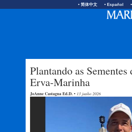
• 简体中文
• Español
Plantando as Sementes 
Erva-Marinha
JoAnne Castagna Ed.D.
•
13 junho 2026