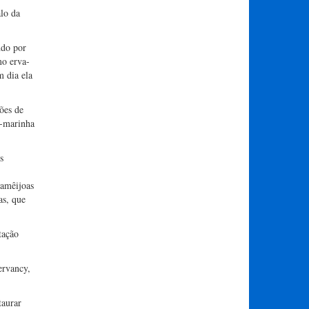
alo da
ndo por
mo erva-
m dia ela
ões de
a-marinha
s
 amêijoas
as, que
tação
ervancy,
taurar