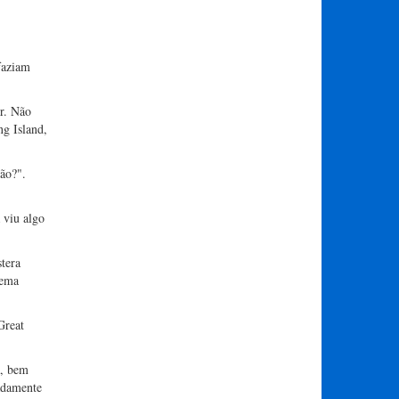
faziam
or. Não
g Island,
tão?".
 viu algo
tera
tema
Great
a, bem
adamente