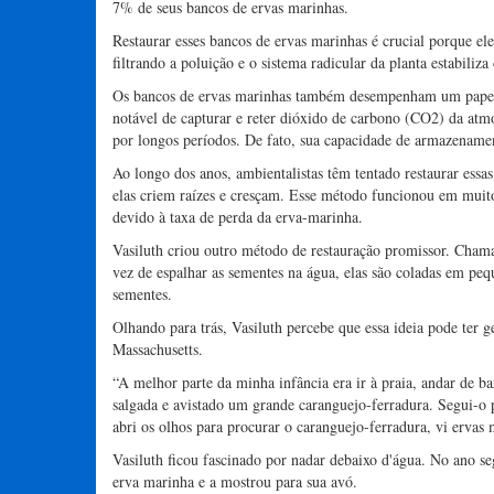
7% de seus bancos de ervas marinhas.
Restaurar esses bancos de ervas marinhas é crucial porque e
filtrando a poluição e o sistema radicular da planta estabili
Os bancos de ervas marinhas também desempenham um papel s
notável de capturar e reter dióxido de carbono (CO2) da atmo
por longos períodos. De fato, sua capacidade de armazenament
Ao longo dos anos, ambientalistas têm tentado restaurar essa
elas criem raízes e cresçam. Esse método funcionou em muito
devido à taxa de perda da erva-marinha.
Vasiluth criou outro método de restauração promissor. Cha
vez de espalhar as sementes na água, elas são coladas em pe
sementes.
Olhando para trás, Vasiluth percebe que essa ideia pode ter 
Massachusetts.
“A melhor parte da minha infância era ir à praia, andar de 
salgada e avistado um grande caranguejo-ferradura. Segui-o
abri os olhos para procurar o caranguejo-ferradura, vi ervas
Vasiluth ficou fascinado por nadar debaixo d'água. No ano 
erva marinha e a mostrou para sua avó.