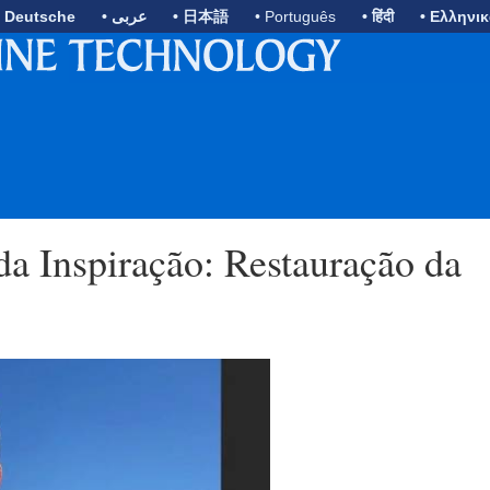
• Deutsche
• عربى
• 日本語
• Português
• हिंदी
• Ελληνι
da Inspiração: Restauração da