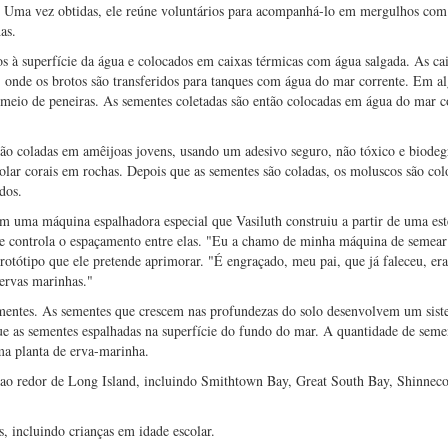
s. Uma vez obtidas, ele reúne voluntários para acompanhá-lo em mergulhos com 
as.
 à superfície da água e colocados em caixas térmicas com água salgada. As ca
s, onde os brotos são transferidos para tanques com água do mar corrente. Em 
 meio de peneiras. As sementes coletadas são então colocadas em água do mar c
são coladas em amêijoas jovens, usando um adesivo seguro, não tóxico e biodeg
lar corais em rochas. Depois que as sementes são coladas, os moluscos são col
dos.
 uma máquina espalhadora especial que Vasiluth construiu a partir de uma est
 e controla o espaçamento entre elas. "Eu a chamo de minha máquina de semear
rotótipo que ele pretende aprimorar. "É engraçado, meu pai, que já faleceu, era
 ervas marinhas."
ementes. As sementes que crescem nas profundezas do solo desenvolvem um sis
que as sementes espalhadas na superfície do fundo do mar. A quantidade de seme
ma planta de erva-marinha.
 ao redor de Long Island, incluindo Smithtown Bay, Great South Bay, Shinnec
, incluindo crianças em idade escolar.