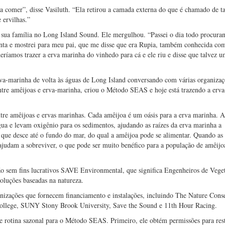
a comer”, disse Vasiluth. “Ela retirou a camada externa do que é chamado de t
 ervilhas.”
sua família no Long Island Sound. Ele mergulhou. “Passei o dia todo procura
anta e mostrei para meu pai, que me disse que era Rupia, também conhecida co
eríamos trazer a erva marinha do vinhedo para cá e ele riu e disse que talvez u
rva-marinha de volta às águas de Long Island conversando com várias organizaç
ntre amêijoas e erva-marinha, criou o Método SEAS e hoje está trazendo a erv
tre amêijoas e ervas marinhas. Cada amêijoa é um oásis para a erva marinha. A
gua e levam oxigênio para os sedimentos, ajudando as raízes da erva marinha a
 que desce até o fundo do mar, do qual a amêijoa pode se alimentar. Quando as
 ajudam a sobreviver, o que pode ser muito benéfico para a população de amêijo
o sem fins lucrativos SAVE Environmental, que significa Engenheiros de Vege
luções baseadas na natureza.
izações que fornecem financiamento e instalações, incluindo The Nature Cons
 College, SUNY Stony Brook University, Save the Sound e 11th Hour Racing.
te rotina sazonal para o Método SEAS. Primeiro, ele obtém permissões para res