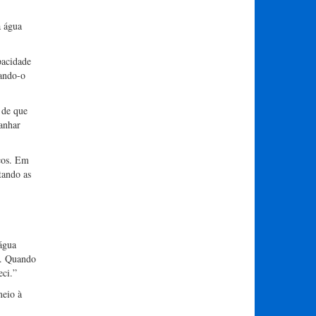
a água
pacidade
nando-o
 de que
panhar
cos. Em
tando as
água
o. Quando
eci.”
meio à