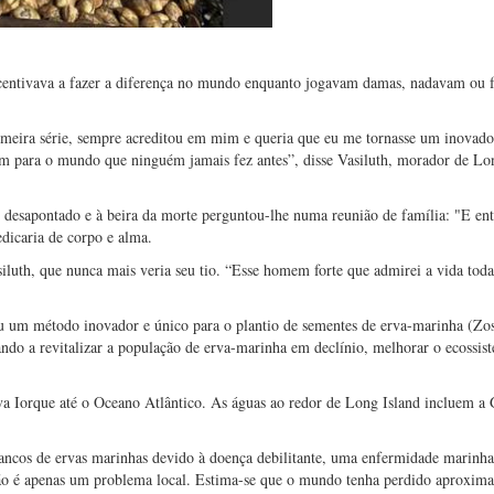
incentivava a fazer a diferença no mundo enquanto jogavam damas, nadavam ou 
primeira série, sempre acreditou em mim e queria que eu me tornasse um inovad
m para o mundo que ninguém jamais fez antes”, disse Vasiluth, morador de Lon
l desapontado e à beira da morte perguntou-lhe numa reunião de família: "E en
edicaria de corpo e alma.
siluth, que nunca mais veria seu tio. “Esse homem forte que admirei a vida toda
ou um método inovador e único para o plantio de sementes de erva-marinha (Zos
ndo a revitalizar a população de erva-marinha em declínio, melhorar o ecossis
a Iorque até o Oceano Atlântico. As águas ao redor de Long Island incluem a 
ancos de ervas marinhas devido à doença debilitante, uma enfermidade marinh
ão é apenas um problema local. Estima-se que o mundo tenha perdido aproxim