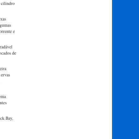
cilindro
ixas
algumas
orrente e
radável
ocados de
eira
 ervas
tema
ntes
ock Bay,