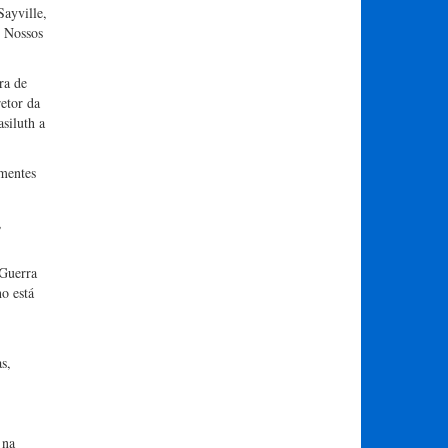
ayville,
. Nossos
ra de
retor da
siluth a
ementes
,
 Guerra
o está
s,
 na