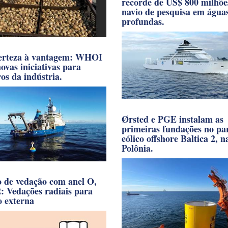
recorde de US$ 800 milhõe
navio de pesquisa em água
profundas.
erteza à vantagem: WHOI
ovas iniciativas para
ros da indústria.
Ørsted e PGE instalam as
primeiras fundações no pa
eólico offshore Baltica 2, n
Polônia.
o de vedação com anel O,
2: Vedações radiais para
o externa