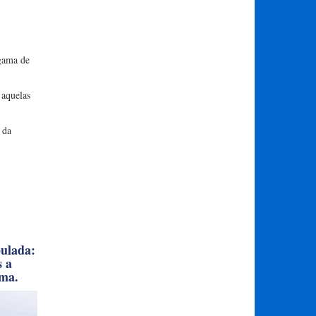
 gama de
 aquelas
 da
pulada:
s a
ema.