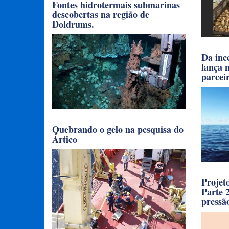
Fontes hidrotermais submarinas
descobertas na região de
Doldrums.
Da inc
lança n
parcei
Quebrando o gelo na pesquisa do
Ártico
Projet
Parte 
pressã