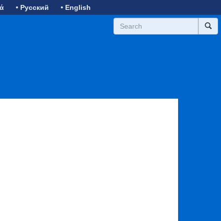
κά
• Русский
• English