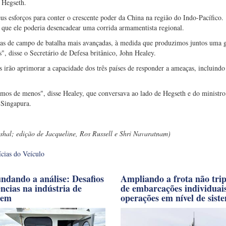
 Hegseth.
s esforços para conter o crescente poder da China na região do Indo-Pacífico.
que ele poderia desencadear uma corrida armamentista regional.
ogias de campo de batalha mais avançadas, à medida que produzimos juntos uma
", disse o Secretário de Defesa britânico, John Healey.
 irão aprimorar a capacidade dos três países de responder a ameaças, incluindo
s de menos", disse Healey, que conversava ao lado de Hegseth e do ministro
 Singapura.
shal; edição de Jacqueline, Ros Russell e Shri Navaratnam)
ícias do Veículo
ndando a análise: Desafios
Ampliando a frota não tri
ências na indústria de
de embarcações individuai
gem
operações em nível de sist