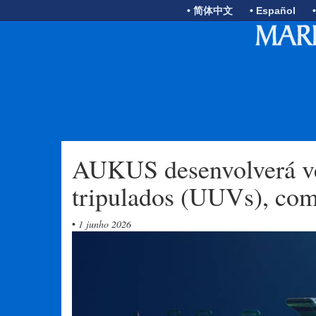
• 简体中文
• Español
AUKUS desenvolverá ve
tripulados (UUVs), com 
•
1 junho 2026