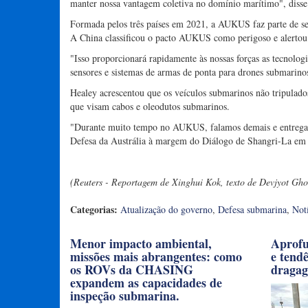
manter nossa vantagem coletiva no domínio marítimo", disse
Formada pelos três países em 2021, a AUKUS faz parte de seu
A China classificou o pacto AUKUS como perigoso e alertou 
"Isso proporcionará rapidamente às nossas forças as tecnol
sensores e sistemas de armas de ponta para drones submarinos
Healey acrescentou que os veículos submarinos não tripulados
que visam cabos e oleodutos submarinos.
"Durante muito tempo no AUKUS, falamos demais e entregamo
Defesa da Austrália à margem do Diálogo de Shangri-La em
(Reuters - Reportagem de Xinghui Kok, texto de Devjyot Gho
Categorias:
Atualização do governo
,
Defesa submarina
,
Not
Menor impacto ambiental,
Aprofu
missões mais abrangentes: como
e tend
os ROVs da CHASING
draga
expandem as capacidades de
inspeção submarina.