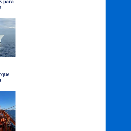
s para
s
rque
a