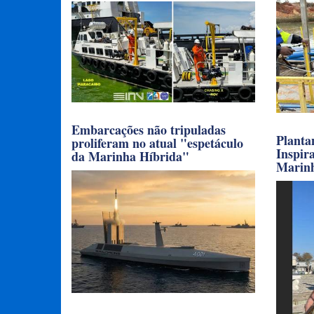
Embarcações não tripuladas
Planta
proliferam no atual "espetáculo
Inspir
da Marinha Híbrida"
Marin