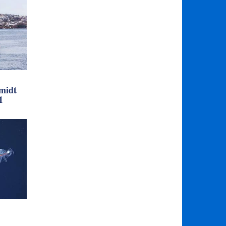
midt
1