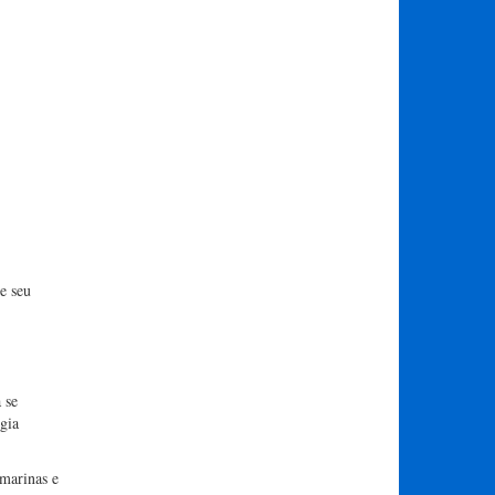
e seu
 se
gia
bmarinas e