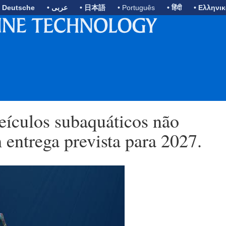
• Deutsche
• عربى
• 日本語
• Português
• हिंदी
• Ελληνι
ículos subaquáticos não
entrega prevista para 2027.