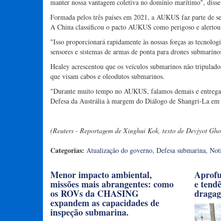
manter nossa vantagem coletiva no domínio marítimo", disse
Formada pelos três países em 2021, a AUKUS faz parte de seu
A China classificou o pacto AUKUS como perigoso e alertou 
"Isso proporcionará rapidamente às nossas forças as tecnol
sensores e sistemas de armas de ponta para drones submarinos
Healey acrescentou que os veículos submarinos não tripulados
que visam cabos e oleodutos submarinos.
"Durante muito tempo no AUKUS, falamos demais e entregamo
Defesa da Austrália à margem do Diálogo de Shangri-La em
(Reuters - Reportagem de Xinghui Kok, texto de Devjyot Gho
Categorias:
Atualização do governo
,
Defesa submarina
,
Not
Menor impacto ambiental,
Aprofu
missões mais abrangentes: como
e tend
os ROVs da CHASING
draga
expandem as capacidades de
inspeção submarina.