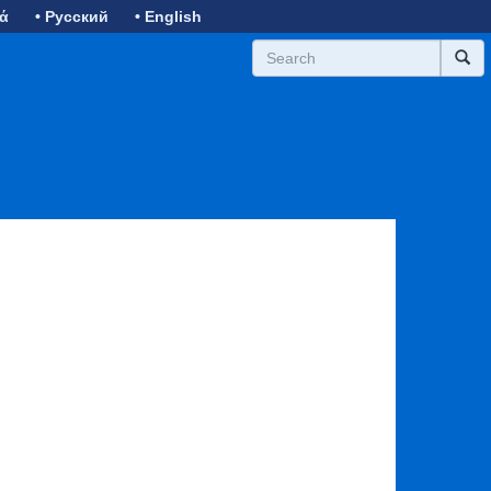
κά
• Русский
• English