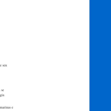
e seu
 se
gia
bmarinas e