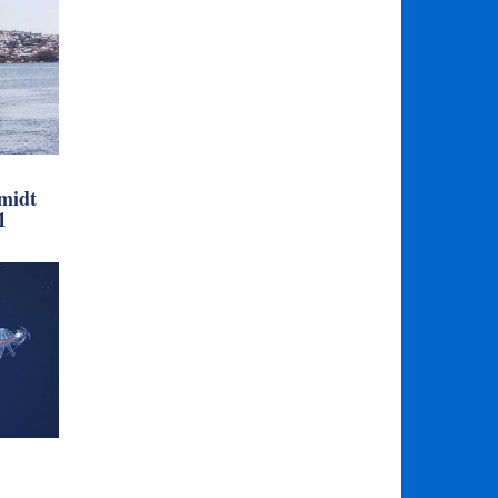
midt
1