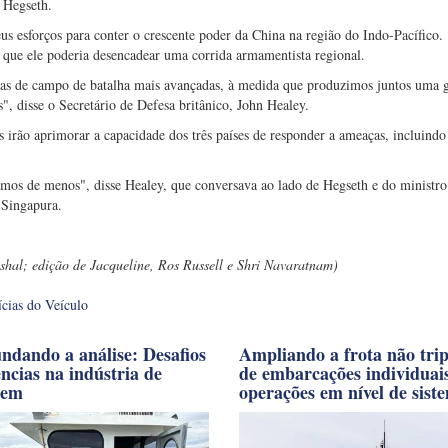
 Hegseth.
s esforços para conter o crescente poder da China na região do Indo-Pacífico.
que ele poderia desencadear uma corrida armamentista regional.
ogias de campo de batalha mais avançadas, à medida que produzimos juntos uma
", disse o Secretário de Defesa britânico, John Healey.
 irão aprimorar a capacidade dos três países de responder a ameaças, incluindo
s de menos", disse Healey, que conversava ao lado de Hegseth e do ministro
 Singapura.
shal; edição de Jacqueline, Ros Russell e Shri Navaratnam)
ícias do Veículo
ndando a análise: Desafios
Ampliando a frota não tri
ências na indústria de
de embarcações individuai
gem
operações em nível de sist