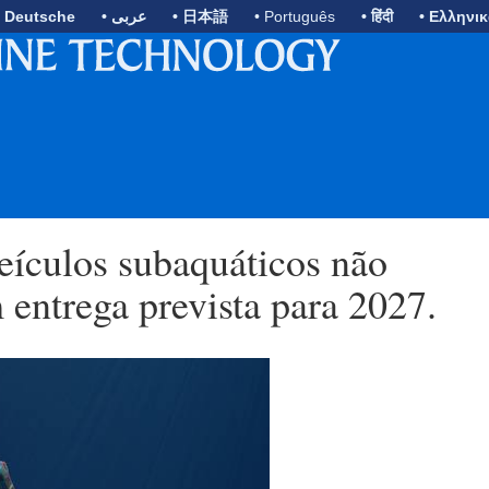
• Deutsche
• عربى
• 日本語
• Português
• हिंदी
• Ελληνι
ículos subaquáticos não
entrega prevista para 2027.