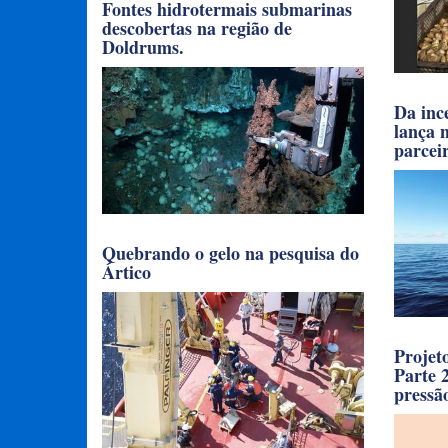
Fontes hidrotermais submarinas
descobertas na região de
Doldrums.
Da inc
lança n
parcei
Quebrando o gelo na pesquisa do
Ártico
Projet
Parte 
pressã