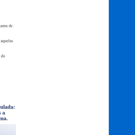
 gama de
 aquelas
 da
pulada:
s a
ema.