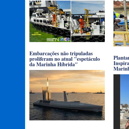
Embarcações não tripuladas
Planta
proliferam no atual "espetáculo
Inspir
da Marinha Híbrida"
Marin