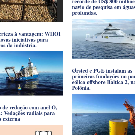
recorde de US$ 800 milhõe
navio de pesquisa em água
profundas.
erteza à vantagem: WHOI
ovas iniciativas para
ros da indústria.
Ørsted e PGE instalam as
primeiras fundações no pa
eólico offshore Baltica 2, n
Polônia.
o de vedação com anel O,
2: Vedações radiais para
o externa