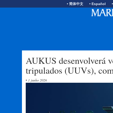
• 简体中文
• Español
AUKUS desenvolverá ve
tripulados (UUVs), com 
•
1 junho 2026