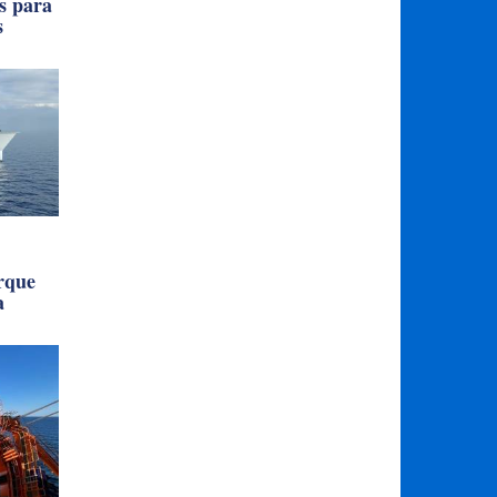
s para
s
rque
a